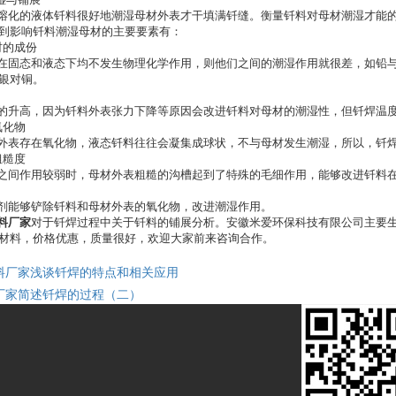
的液体钎料很好地潮湿母材外表才干填满钎缝。衡量钎料对母材潮湿才能的大小
到影响钎料潮湿母材的主要要素有：
的成份
固态和液态下均不发生物理化学作用，则他们之间的潮湿作用就很差，如铅与
银对铜。
升高，因为钎料外表张力下降等原因会改进钎料对母材的潮湿性，但钎焊温度
化物
表存在氧化物，液态钎料往往会凝集成球状，不与母材发生潮湿，所以，钎焊
糙度
间作用较弱时，母材外表粗糙的沟槽起到了特殊的毛细作用，能够改进钎料在
能够铲除钎料和母材外表的氧化物，改进潮湿作用。
料厂家
对于钎焊过程中关于钎料的铺展分析。安徽米爱环保科技有限公司主要生
材料，价格优惠，质量很好，欢迎大家前来咨询合作。
料厂家浅谈钎焊的特点和相关应用
厂家简述钎焊的过程（二）