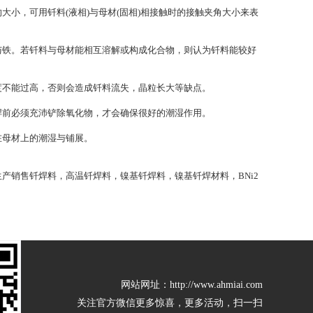
，可用钎料(液相)与母材(固相)相接触时的接触夹角大小来表
铁。若钎料与母材能相互溶解或构成化合物，则认为钎料能较好
不能过高，否则会造成钎料流失，晶粒长大等缺点。
前必须充沛铲除氧化物，才会确保很好的潮湿作用。
母材上的潮湿与铺展。
产销售钎焊料，高温钎焊料，镍基钎焊料，镍基钎焊材料，BNi2
网站网址：http://www.ahmiai.com
关注官方微信更多惊喜，更多活动，扫一扫