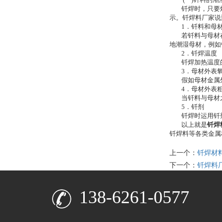
钎焊时，只要熔化
示。钎焊料厂家说
1．钎料和母材
若钎料与母材在
地潮湿母材，例如
2．钎焊温度
钎焊加热温度的
3．母材外表氧
假如母材金属外
4．母材外表粗
当钎料与母材之
5．钎剂
钎焊时运用钎剂
以上就是
钎焊
钎焊料等各类金属
上一个：
钎焊材
下一个：
钎焊料
138-6261-0577