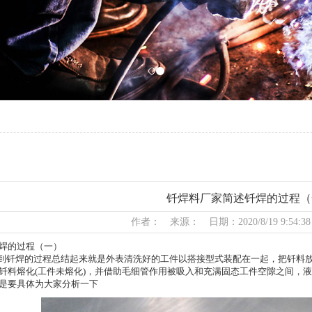
钎焊料厂家简述钎焊的过程（
作者： 来源： 日期：2020/8/19 9:54:3
焊的过程（一）
钎焊的过程总结起来就是外表清洗好的工件以搭接型式装配在一起，把钎料放
钎料熔化(工件未熔化)，并借助毛细管作用被吸入和充满固态工件空隙之间，
是要具体为大家分析一下